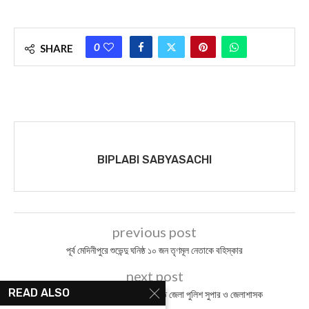
0
SHARE
BIPLABI SABYASACHI
previous post
পূর্ব মেদিনীপুরে শুভেন্দু ঘনিষ্ঠ ১০ জন তৃণমূল নেতাকে বহিস্কার
next post
READ ALSO
মুখ্যমন্ত্রীর নিরাপত্তায় খামতি অপসারিত জেলা পুলিশ সুপার ও জেলাশাসক