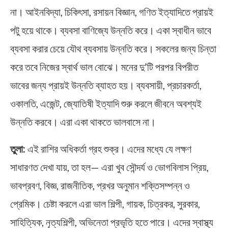
না। আইনবিদ্যা, চিকিৎসা, রসায়ন বিজ্ঞান, গণিত ইত্যাদিতে প্রায়ই
পটু হয়ে থাকে। ব্যবসা বাণিজ্যে উন্নতি করে। একা স্বাধীন ভাবে
ব্যবসা করার চেয়ে যৌথ ব্যবসায় উন্নতি করে। সকলের জন্য চিন্তা
করে তবে নিজের স্বার্থ ভাল বোঝে। মনের দু’টি পরপর বিপরীত
ভাবের জন্য প্রায়ই উন্নতি ব্যাহত হয়। ব্যবসায়ী, প্রচারকর্তা,
ওকালতি, এজেন্ট, জ্যোতিষী ইত্যাদি শুরু করলে জীবনে অবশ্যই
উন্নতি করবে। এরা একা থাকতে ভালবাসে না।
তুলা:
এই রাশির অধিকর্তা গ্রহ শুক্র। এদের মধ্যে যে লক্ষণ
সাধারণত দেখা যায়, তা হল— এরা খুব সৌন্দর্য ও ভোগবিলাস প্রিয়,
ভাবপ্রবণ, বিজ্ঞ, রাজনীতিক, প্রখর অনুমান শক্তিসম্পন্ন ও
প্রেমিক। চেষ্টা করলে এরা ভাল শিল্পী, গায়ক, চিত্রকর, সুরকার,
সাহিত্যিক, নৃত্যশিল্পী, অভিনেতা প্রভৃতি হতে পারে। এদের স্বাস্থ্য