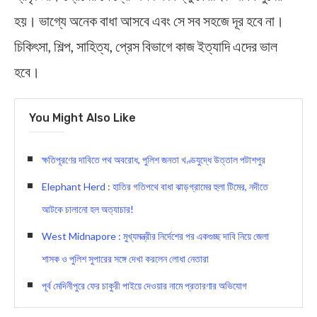
হয়। ভাগ্যে অনেক বাধা আসবে এবং সে সব সহজে দূর হবে না।
চিকিৎসা, শিল্প, সাহিত্য, প্রেস বিভাগে কাজ ইত্যাদি এদের ভাল
হবে।
You Might Also Like
ক্ষতিপূরণের দাবিতে পথ অবরোধ, পুলিশ জনতা খণ্ডযুদ্ধে উত্তাল পটাশপুর
Elephant Herd : হাতির গতিপথে বাধা ঝাড়গ্রামের হুলা টিমের, নদীতে
আটকে চালানো হল অত্যাচার!
West Midnapore : মুখ্যমন্ত্রীর নির্দেশের পর একগুচ্ছ দাবি নিয়ে জেলা
শাসক ও পুলিশ সুপারের সঙ্গে দেখা করলেন লোধা নেতারা
পূর্ব মেদিনীপুরে ফের চাকুরী পাইয়ে দেওয়ার নামে প্রতারণার অভিযোগ