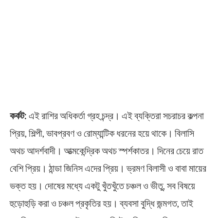
কর্কট:
এই রাশির অধিকর্তা গ্রহ চন্দ্র। এই ব্যক্তিরা সচরাচর কল্পনা
প্রিয়, শিল্পী, ভাবপ্রবণ ও রোম্যান্টিক ধরনের হয়ে থাকে। বিলাসি
অথচ আদর্শবাদী। আত্মকেন্দ্রিক অথচ স্পর্শকাতর। দিনের চেয়ে রাত
বেশি প্রিয়। ঠান্ডা জিনিস এদের প্রিয়। ভ্রমণ বিলাসী ও বাবা মায়ের
ভক্ত হয়। দোষের মধ্যে একটু খুঁতখুঁতে চঞ্চল ও ভীতু, সব বিষয়ে
হুড়োহুড়ি করা ও চঞ্চল প্রকৃতির হয়। ব্যবসা বুদ্ধি জন্মগত, তাই