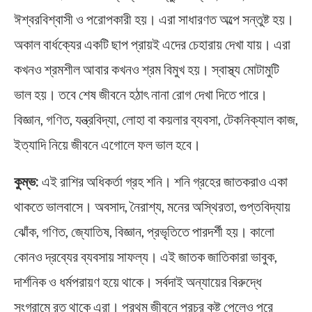
ঈশ্বরবিশ্বাসী ও পরোপকারী হয়। এরা সাধারণত অল্পে সন্তুষ্ট হয়।
অকাল বার্ধক্যের একটি ছাপ প্রায়ই এদের চেহারায় দেখা যায়। এরা
কখনও শ্রমশীল আবার কখনও শ্রম বিমুখ হয়। স্বাস্থ্য মোটামুটি
ভাল হয়। তবে শেষ জীবনে হঠাৎ নানা রোগ দেখা দিতে পারে।
বিজ্ঞান, গণিত, যন্ত্রবিদ্যা, লোহা বা কয়লার ব্যবসা, টেকনিক্যাল কাজ,
ইত্যাদি নিয়ে জীবনে এগোলে ফল ভাল হবে।
কুম্ভ:
এই রাশির অধিকর্তা গ্রহ শনি। শনি গ্রহের জাতকরাও একা
থাকতে ভালবাসে। অবসাদ, নৈরাশ্য, মনের অস্থিরতা, গুপ্তবিদ্যায়
ঝোঁক, গণিত, জ্যোতিষ, বিজ্ঞান, প্রভৃতিতে পারদর্শী হয়। কালো
কোনও দ্রব্যের ব্যবসায় সাফল্য। এই জাতক জাতিকারা ভাবুক,
দার্শনিক ও ধর্মপরায়ণ হয়ে থাকে। সর্বদাই অন্যায়ের বিরুদ্ধে
সংগ্রামে রত থাকে এরা। প্রথম জীবনে প্রচুর কষ্ট পেলেও পরে