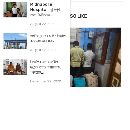
Midnapore
Hospital : ঝুঁকিপূর্ণ
হলেও চিকিৎসক...
YOU MAY ALSO LIKE
August 22, 2022
হলদিয়া বন্দরের মেরিন বিভাগে
করোনায় আক্রান্ত...
August 17, 2020
বিজেপির আভ্যন্তরীণ
দ্বন্দ্বে তপ্ত নারায়ণগড়,
পঞ্চায়েত...
December 22, 2020
Ghatal : ঘাটালে গোপন অভিযানে ভিন রাজ্যের দুষ্কৃতী আটক, উদ্ধার...
November 17, 2024