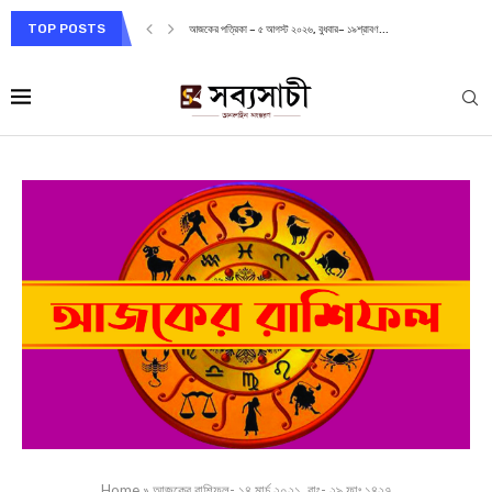
TOP POSTS
আজকের পত্রিকা – ৫ আগস্ট ২০২৬, বুধবার– ১৯শ্রাবণ...
Home
»
আজকের রাশিফল- ১৪ মার্চ ২০২১, বাং- ২৯ ফাঃ ১৪২৭