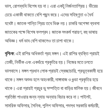
ভাল, রোগব্যধি বিশেষ হয় না। এরা একটু নির্জনতাপ্রিয়। ভীরের
চেয়ে একাকী থাকতে বেশি পছন্দ করে। এদের সহিষ্ণুতা ও ধৈর্য
যথেষ্ট। জাতক শান্তি প্রিয় তবে ভিরু নয়। চাকরি অপেক্ষা ব্যবসা
জাতকের পক্ষে বিশেষ ফলপ্রদ। জাতক সৎকর্ম পরায়ণ, বহু ভাষায়
অভিজ্ঞ। ধর্ম ভাব বেশি থাকলেও তা চাপা থাকে।
বৃশ্চিক:
এই রাশির অধিকর্তা গ্রহ মঙ্গল। এই রাশির ব্যক্তি প্রায়ই
তেজী, নির্ভীক এবং একগুঁয়ে প্রকৃতির হয়। নিজের মতে চলতে
ভালবাসে। মঙ্গল প্রধান লোক প্রায়ই স্বেচ্ছাচারি, প্রভুত্বকামী হয়ে
থাকে। মঙ্গল অশুভ হলে অহংকারী, দাঙ্গাবাজ ও গুন্ডা প্রকৃতির হয়ে
থাকে। এরা প্রায়ই প্রচুর ভু সম্পত্তি বা বাড়ির মালিক হয়। জীবনে
প্রতিষ্ঠা পাওয়ার জন্য ন্যায় অন্যায় বিচার করে না। পাইলট,
সামরিক অফিসার, সৈনিক, পুলিশ অফিসার, পদস্থ সরকারি কর্মচারী,