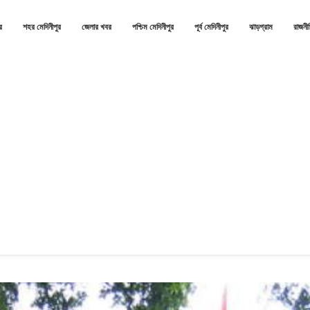
র
শহর মেদিনীপুর
জেলার খবর
পশ্চিম মেদিনীপুর
পূর্ব মেদিনীপুর
ঝাড়গ্রাম
রাজনী