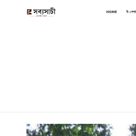
HOME
ই-পেপা