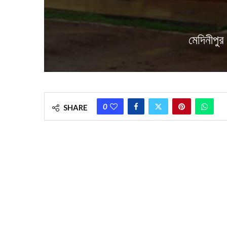
মেদিনীপু
0
SHARE