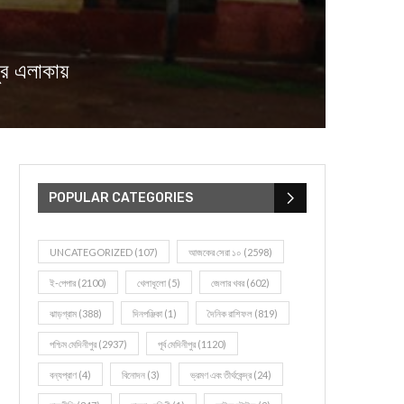
ুর এলাকায়
POPULAR CATEGORIES
UNCATEGORIZED
(107)
আজকের সেরা ১০
(2598)
ই-পেপার
(2100)
খেলাধূলো
(5)
জেলার খবর
(602)
ঝাড়গ্রাম
(388)
দিনপঞ্জিকা
(1)
দৈনিক রাশিফল
(819)
পশ্চিম মেদিনীপুর
(2937)
পূর্ব মেদিনীপুর
(1120)
বন্যপ্রাণ
(4)
বিনোদন
(3)
ভ্রমণ এবং তীর্থকেন্দ্র
(24)