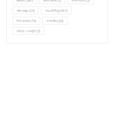
রাজনীতি
(347)
রান্না-রেসিপী
(1)
লাইফ স্টাইল
(2)
শরীর স্বাস্থ্য
(15)
শহর মেদিনীপুর
(917)
শিক্ষা ব্যবস্থা
(75)
সম্পাদকীয়
(20)
সাহিত্য ও সংস্কৃতি
(5)