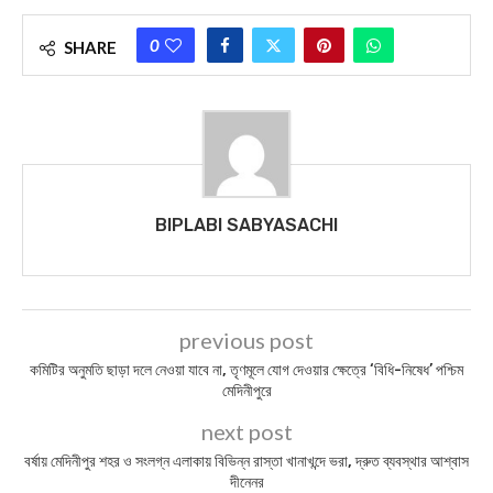
0
SHARE
BIPLABI SABYASACHI
previous post
কমিটির অনুমতি ছাড়া দলে নেওয়া যাবে না, তৃণমূলে যোগ দেওয়ার ক্ষেত্রে ‘বিধি-নিষেধ’ পশ্চিম
মেদিনীপুরে
next post
বর্ষায় মেদিনীপুর শহর ও সংলগ্ন এলাকায় বিভিন্ন রাস্তা খানাখন্দে ভরা, দ্রুত ব্যবস্থার আশ্বাস
দীনেনর