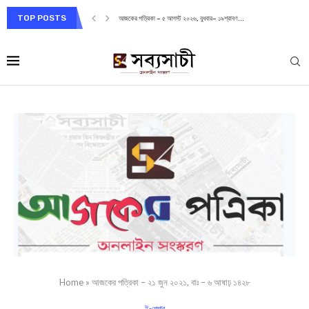
TOP POSTS
আজকের পত্রিকা – ৫ আগস্ট ২০২৬, বুধবার– ১৯শ্রাবণ...
Home
»
আজকের পত্রিকা – ২১ জুন ২০২১, বাঃ – ৬ আষাঢ় ১৪২৮
ই-পেপার