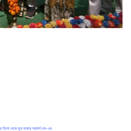
র হিংসা থেকে দূরে থাকার পরামর্শ দেব-এর