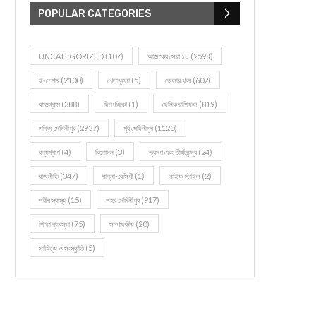
POPULAR CATEGORIES
UNCATEGORIZED
(107)
আজকের সেরা ১০
(2598)
ই-পেপার
(2100)
খেলাধূলো
(5)
জেলার খবর
(602)
ঝাড়গ্রাম
(388)
দিনপঞ্জিকা
(1)
দৈনিক রাশিফল
(819)
পশ্চিম মেদিনীপুর
(2937)
পূর্ব মেদিনীপুর
(1120)
বন্যপ্রাণ
(4)
বিনোদন
(3)
ভ্রমণ এবং তীর্থকেন্দ্র
(24)
রাজনীতি
(347)
রান্না-রেসিপী
(1)
লাইফ স্টাইল
(2)
শরীর স্বাস্থ্য
(15)
শহর মেদিনীপুর
(917)
শিক্ষা ব্যবস্থা
(75)
সম্পাদকীয়
(20)
সাহিত্য ও সংস্কৃতি
(5)