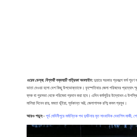
ওয়েব ডেস্ক, বিপ্লবী সব্যসাচী পত্রিকা অনলাইন :
দুয়ারে সরকার প্রকল্পে ফর্ম পূ
ভাতা দেওয়া হলো বেশ কিছু উপভোক্তাকে। বৃহস্পতিবার জেলা পরিষদের প্রদ্যোৎ স্মৃত
ব্লক বা পুরসভা থেকে পরিষেবা প্রদান করা হবে। এদিন কর্মসূচির উদ্বোধন এ উপস্থিত
মালিয়া দিনেন রায়, মমতা ভূঁইয়া, সূর্যকান্ত অট্ট, জেলাশাসক রশ্মি কমল প্রমুখ।
আরও পড়ুন:-
পূর্ব মেদিনীপুরে মর্মান্তিক পথ দুর্ঘটনায় মৃত সাংবাদিক দেবাশিস মাজী,