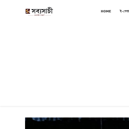
HOME
ই-পেপা