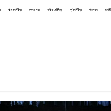
র
শহর মেদিনীপুর
জেলার খবর
পশ্চিম মেদিনীপুর
পূর্ব মেদিনীপুর
ঝাড়গ্রাম
রাজনী