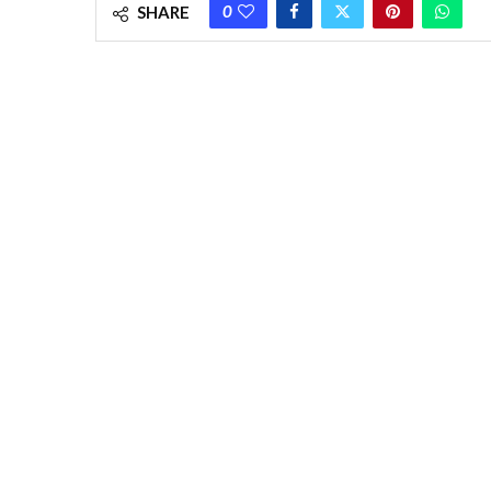
0
SHARE
“There is no such chief minister in the whole country”! M