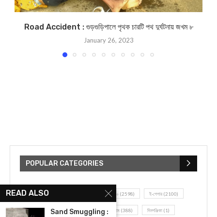
Road Accident : গুড়গুড়িপালে পৃথক চারটি পথ দুর্ঘটনায় জখম ৮
January 26, 2023
POPULAR CATEGORIES
READ ALSO
UNCATEGORIZED
(107)
আজকের সেরা ১০
(2598)
ই-পেপার
(2100)
খেলাধূলো
(5)
জেলার খবর
(602)
ঝাড়গ্রাম
(388)
দিনপঞ্জিকা
(1)
Sand Smuggling :