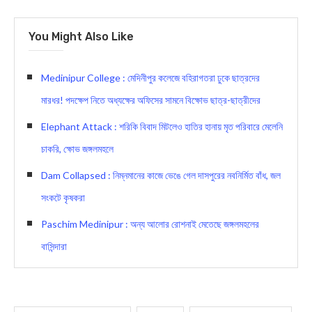
You Might Also Like
Medinipur College : মেদিনীপুর কলেজে বহিরাগতরা ঢুকে ছাত্রদের
মারধর! পদক্ষেপ নিতে অধ্যক্ষের অফিসের সামনে বিক্ষোভ ছাত্র-ছাত্রীদের
Elephant Attack : শরিকি বিবাদ মিটলেও হাতির হানায় মৃত পরিবারে মেলেনি
চাকরি, ক্ষোভ জঙ্গলমহলে
Dam Collapsed : নিম্নমানের কাজে ভেঙে গেল দাসপুরের নবনির্মিত বাঁধ, জল
সংকটে কৃষকরা
Paschim Medinipur : অন্য আলোর রোশনাই মেতেছে জঙ্গলমহলের
বাসিন্দারা