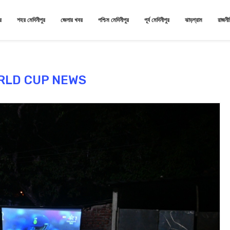
র
শহর মেদিনীপুর
জেলার খবর
পশ্চিম মেদিনীপুর
পূর্ব মেদিনীপুর
ঝাড়গ্রাম
রাজনী
RLD CUP NEWS