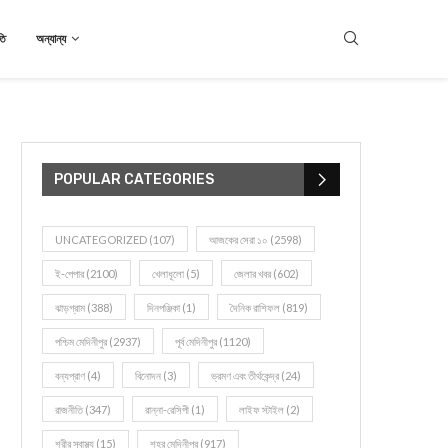
তি
অন্যান্য
POPULAR CATEGORIES
UNCATEGORIZED
(107)
আজকের সেরা ১০
(2598)
ই-পেপার
(2100)
খেলাধূলো
(5)
জেলার খবর
(602)
ঝাড়গ্রাম
(388)
দিনপঞ্জিকা
(1)
দৈনিক রাশিফল
(819)
পশ্চিম মেদিনীপুর
(2937)
পূর্ব মেদিনীপুর
(1120)
বন্যপ্রাণ
(4)
বিনোদন
(3)
ভ্রমণ এবং তীর্থকেন্দ্র
(24)
রাজনীতি
(347)
রান্না-রেসিপী
(1)
লাইফ স্টাইল
(2)
শরীর স্বাস্থ্য
(15)
শহর মেদিনীপুর
(917)