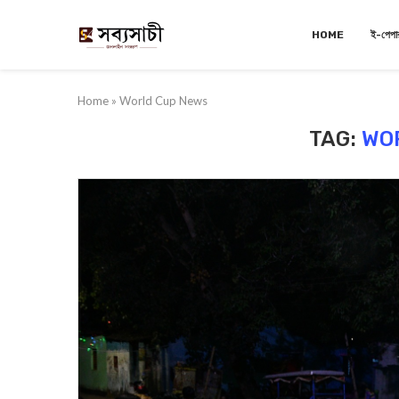
HOME
ই-পেপা
Home
»
World Cup News
TAG:
WO