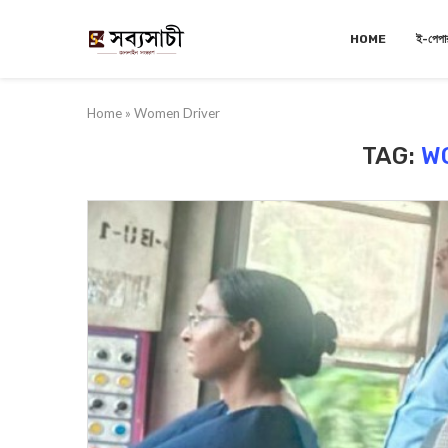
HOME
ই-পেপা
Home
»
Women Driver
TAG:
W