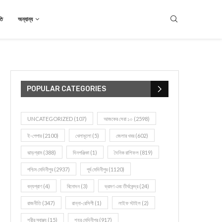
তি
অন্যান্য
POPULAR CATEGORIES
UNCATEGORIZED
(107)
আজকের সেরা ১০
(2598)
ই-পেপার
(2100)
খেলাধূলো
(5)
জেলার খবর
(602)
ঝাড়গ্রাম
(388)
দিনপঞ্জিকা
(1)
দৈনিক রাশিফল
(819)
পশ্চিম মেদিনীপুর
(2937)
পূর্ব মেদিনীপুর
(1120)
বন্যপ্রাণ
(4)
বিনোদন
(3)
ভ্রমণ এবং তীর্থকেন্দ্র
(24)
রাজনীতি
(347)
রান্না-রেসিপী
(1)
লাইফ স্টাইল
(2)
শরীর স্বাস্থ্য
(15)
শহর মেদিনীপুর
(917)