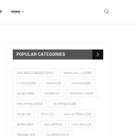
তি
অন্যান্য
POPULAR CATEGORIES
UNCATEGORIZED
(107)
আজকের সেরা ১০
(2598)
ই-পেপার
(2100)
খেলাধূলো
(5)
জেলার খবর
(602)
ঝাড়গ্রাম
(388)
দিনপঞ্জিকা
(1)
দৈনিক রাশিফল
(819)
পশ্চিম মেদিনীপুর
(2937)
পূর্ব মেদিনীপুর
(1120)
বন্যপ্রাণ
(4)
বিনোদন
(3)
ভ্রমণ এবং তীর্থকেন্দ্র
(24)
রাজনীতি
(347)
রান্না-রেসিপী
(1)
লাইফ স্টাইল
(2)
শরীর স্বাস্থ্য
(15)
শহর মেদিনীপুর
(917)