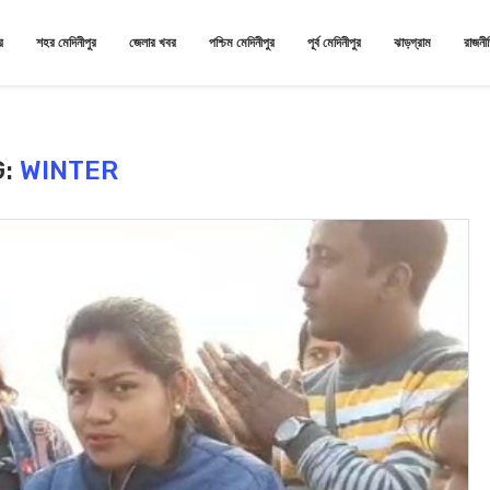
র
শহর মেদিনীপুর
জেলার খবর
পশ্চিম মেদিনীপুর
পূর্ব মেদিনীপুর
ঝাড়গ্রাম
রাজনী
G:
WINTER