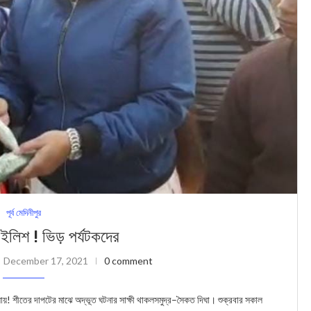
পূর্ব মেদিনীপুর
ত ইলিশ ! ভিড় পর্যটকদের
December 17, 2021
0 comment
ঘায়! শীতের দাপটের মাঝে অদ্ভূত ঘটনার সাক্ষী থাকলসমুদ্র–সৈকত দিঘা। শুক্রবার সকাল