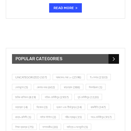
READ MORE
POPULAR CATEGORIES
UNCATEGORIZED
(107)
আজকের সেরা ১০
(2598)
ই-পেপার
(2103)
খেলাধূলো
(5)
জেলার খবর
(602)
ঝাড়গ্রাম
(388)
দিনপঞ্জিকা
(1)
দৈনিক রাশিফল
(819)
পশ্চিম মেদিনীপুর
(2937)
পূর্ব মেদিনীপুর
(1120)
বন্যপ্রাণ
(4)
বিনোদন
(3)
ভ্রমণ এবং তীর্থকেন্দ্র
(24)
রাজনীতি
(347)
রান্না-রেসিপী
(1)
লাইফ স্টাইল
(2)
শরীর স্বাস্থ্য
(15)
শহর মেদিনীপুর
(917)
শিক্ষা ব্যবস্থা
(75)
সম্পাদকীয়
(20)
সাহিত্য ও সংস্কৃতি
(5)