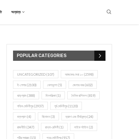
তি
অন্যান্য
POPULAR CATEGORIES
UNCATEGORIZED
(107)
আজকের সেরা ১০
(2598)
ই-পেপার
(2100)
খেলাধূলো
(5)
জেলার খবর
(602)
ঝাড়গ্রাম
(388)
দিনপঞ্জিকা
(1)
দৈনিক রাশিফল
(819)
পশ্চিম মেদিনীপুর
(2937)
পূর্ব মেদিনীপুর
(1120)
বন্যপ্রাণ
(4)
বিনোদন
(3)
ভ্রমণ এবং তীর্থকেন্দ্র
(24)
রাজনীতি
(347)
রান্না-রেসিপী
(1)
লাইফ স্টাইল
(2)
শরীর স্বাস্থ্য
(15)
শহর মেদিনীপুর
(917)