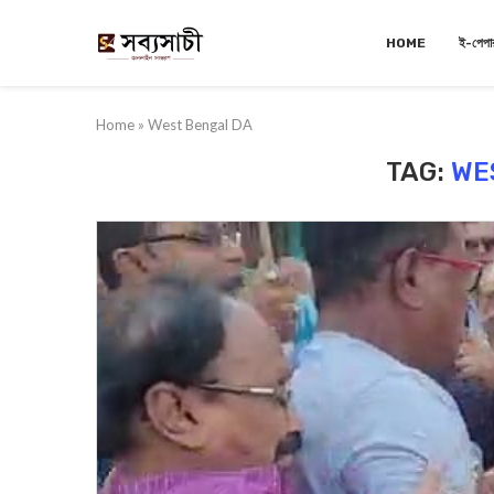
HOME
ই-পেপা
Home
»
West Bengal DA
TAG:
WE