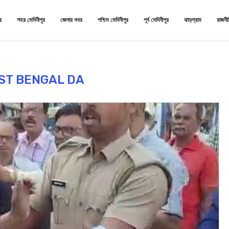
র
শহর মেদিনীপুর
জেলার খবর
পশ্চিম মেদিনীপুর
পূর্ব মেদিনীপুর
ঝাড়গ্রাম
রাজনী
ST BENGAL DA