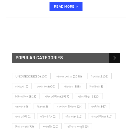
READ MORE
POPULAR CATEGORIES
UNCATEGORIZED
(107)
আজকের সেরা ১০
(2598)
ই-পেপার
(2103)
খেলাধূলো
(5)
জেলার খবর
(602)
ঝাড়গ্রাম
(388)
দিনপঞ্জিকা
(1)
দৈনিক রাশিফল
(819)
পশ্চিম মেদিনীপুর
(2937)
পূর্ব মেদিনীপুর
(1120)
বন্যপ্রাণ
(4)
বিনোদন
(3)
ভ্রমণ এবং তীর্থকেন্দ্র
(24)
রাজনীতি
(347)
রান্না-রেসিপী
(1)
লাইফ স্টাইল
(2)
শরীর স্বাস্থ্য
(15)
শহর মেদিনীপুর
(917)
শিক্ষা ব্যবস্থা
(75)
সম্পাদকীয়
(20)
সাহিত্য ও সংস্কৃতি
(5)