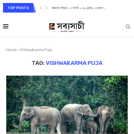
TOP POSTS
আজকের পত্রিকা – ৫ আগস্ট ২০২৬, বুধবার– ১৯শ্রাবণ...
Home
»
Vishwakarma Puja
TAG:
VISHWAKARMA PUJA