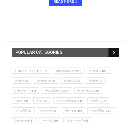
READ MORE
POPULAR CATEGORIES
UNCATEGORIZED
(107)
আজকের সেরা ১০
(2598)
ই-পেপার
(2107)
খেলাধূলো
(5)
জেলার খবর
(602)
ঝাড়গ্রাম
(388)
দিনপঞ্জিকা
(1)
দৈনিক রাশিফল
(819)
পশ্চিম মেদিনীপুর
(2937)
পূর্ব মেদিনীপুর
(1120)
বন্যপ্রাণ
(4)
বিনোদন
(3)
ভ্রমণ এবং তীর্থকেন্দ্র
(24)
রাজনীতি
(347)
রান্না-রেসিপী
(1)
লাইফ স্টাইল
(2)
শরীর স্বাস্থ্য
(15)
শহর মেদিনীপুর
(917)
শিক্ষা ব্যবস্থা
(75)
সম্পাদকীয়
(20)
সাহিত্য ও সংস্কৃতি
(5)