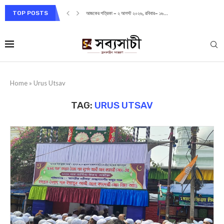
TOP POSTS
আজকের পত্রিকা – ২ আগস্ট ২০২৬, রবিবার– ১৬...
Home
»
Urus Utsav
TAG:
URUS UTSAV