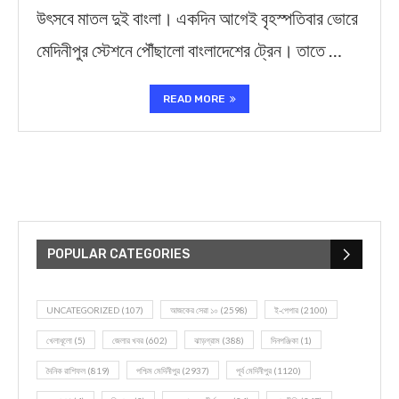
উৎসবে মাতল দুই বাংলা। একদিন আগেই বৃহস্পতিবার ভোরে
মেদিনীপুর স্টেশনে পৌঁছালো বাংলাদেশের ট্রেন। তাতে …
READ MORE
POPULAR CATEGORIES
UNCATEGORIZED
(107)
আজকের সেরা ১০
(2598)
ই-পেপার
(2100)
খেলাধূলো
(5)
জেলার খবর
(602)
ঝাড়গ্রাম
(388)
দিনপঞ্জিকা
(1)
দৈনিক রাশিফল
(819)
পশ্চিম মেদিনীপুর
(2937)
পূর্ব মেদিনীপুর
(1120)