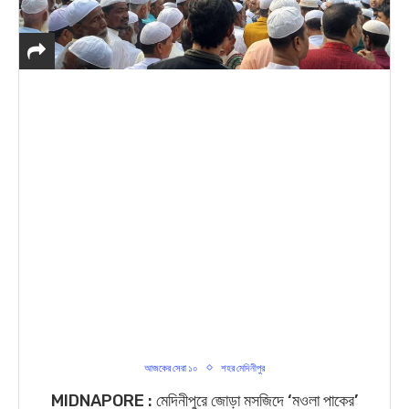
আজকের সেরা ১০
শহর মেদিনীপুর
MIDNAPORE : মেদিনীপুরে জোড়া মসজিদে ‘মওলা পাকের’