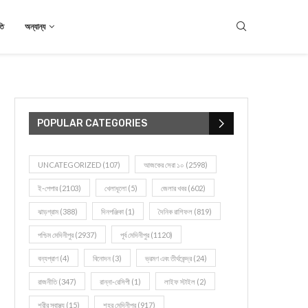
তি
অন্যান্য
POPULAR CATEGORIES
UNCATEGORIZED
(107)
আজকের সেরা ১০
(2598)
ই-পেপার
(2103)
খেলাধূলো
(5)
জেলার খবর
(602)
ঝাড়গ্রাম
(388)
দিনপঞ্জিকা
(1)
দৈনিক রাশিফল
(819)
পশ্চিম মেদিনীপুর
(2937)
পূর্ব মেদিনীপুর
(1120)
বন্যপ্রাণ
(4)
বিনোদন
(3)
ভ্রমণ এবং তীর্থকেন্দ্র
(24)
রাজনীতি
(347)
রান্না-রেসিপী
(1)
লাইফ স্টাইল
(2)
শরীর স্বাস্থ্য
(15)
শহর মেদিনীপুর
(917)