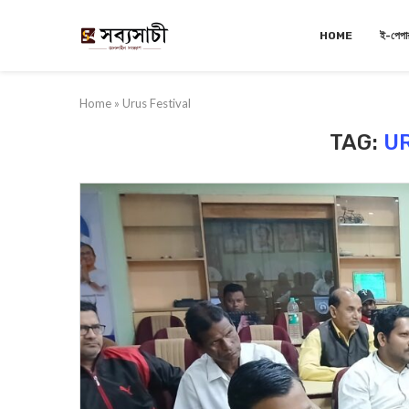
HOME
ই-পেপা
Home
»
Urus Festival
TAG:
U