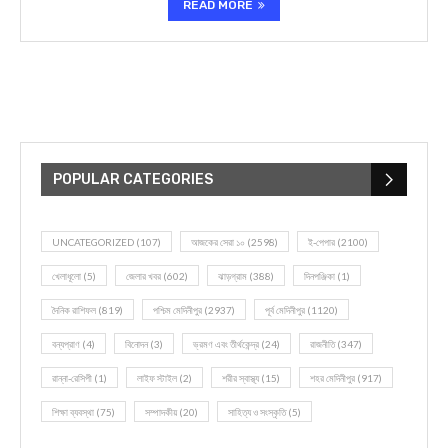
READ MORE
POPULAR CATEGORIES
UNCATEGORIZED
(107)
আজকের সেরা ১০
(2598)
ই-পেপার
(2100)
খেলাধূলো
(5)
জেলার খবর
(602)
ঝাড়গ্রাম
(388)
দিনপঞ্জিকা
(1)
দৈনিক রাশিফল
(819)
পশ্চিম মেদিনীপুর
(2937)
পূর্ব মেদিনীপুর
(1120)
বন্যপ্রাণ
(4)
বিনোদন
(3)
ভ্রমণ এবং তীর্থকেন্দ্র
(24)
রাজনীতি
(347)
রান্না-রেসিপী
(1)
লাইফ স্টাইল
(2)
শরীর স্বাস্থ্য
(15)
শহর মেদিনীপুর
(917)
শিক্ষা ব্যবস্থা
(75)
সম্পাদকীয়
(20)
সাহিত্য ও সংস্কৃতি
(5)