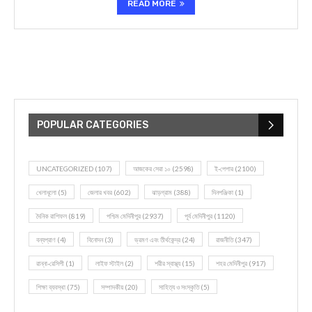
READ MORE
POPULAR CATEGORIES
UNCATEGORIZED
(107)
আজকের সেরা ১০
(2598)
ই-পেপার
(2100)
খেলাধূলো
(5)
জেলার খবর
(602)
ঝাড়গ্রাম
(388)
দিনপঞ্জিকা
(1)
দৈনিক রাশিফল
(819)
পশ্চিম মেদিনীপুর
(2937)
পূর্ব মেদিনীপুর
(1120)
বন্যপ্রাণ
(4)
বিনোদন
(3)
ভ্রমণ এবং তীর্থকেন্দ্র
(24)
রাজনীতি
(347)
রান্না-রেসিপী
(1)
লাইফ স্টাইল
(2)
শরীর স্বাস্থ্য
(15)
শহর মেদিনীপুর
(917)
শিক্ষা ব্যবস্থা
(75)
সম্পাদকীয়
(20)
সাহিত্য ও সংস্কৃতি
(5)