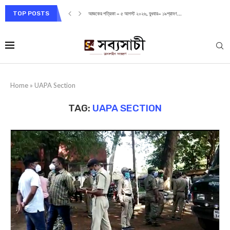
TOP POSTS
আজকের পত্রিকা – ৫ আগস্ট ২০২৬, বুধবার– ১৯শ্রাবণ...
Home
»
UAPA Section
TAG:
UAPA SECTION