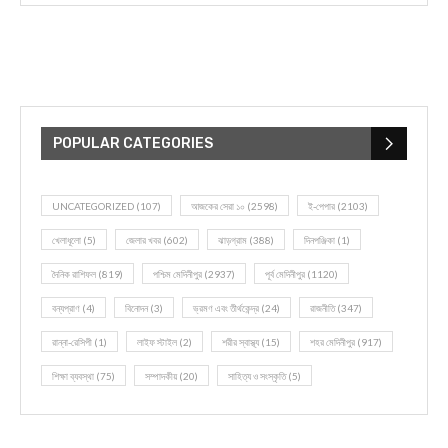
POPULAR CATEGORIES
UNCATEGORIZED
(107)
আজকের সেরা ১০
(2598)
ই-পেপার
(2103)
খেলাধূলো
(5)
জেলার খবর
(602)
ঝাড়গ্রাম
(388)
দিনপঞ্জিকা
(1)
দৈনিক রাশিফল
(819)
পশ্চিম মেদিনীপুর
(2937)
পূর্ব মেদিনীপুর
(1120)
বন্যপ্রাণ
(4)
বিনোদন
(3)
ভ্রমণ এবং তীর্থকেন্দ্র
(24)
রাজনীতি
(347)
রান্না-রেসিপী
(1)
লাইফ স্টাইল
(2)
শরীর স্বাস্থ্য
(15)
শহর মেদিনীপুর
(917)
শিক্ষা ব্যবস্থা
(75)
সম্পাদকীয়
(20)
সাহিত্য ও সংস্কৃতি
(5)