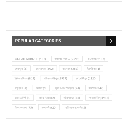
POPULAR CATEGORIES
UNCATEGORIZED
(107)
আজকের সেরা ১০
(2598)
ই-পেপার
(2104)
খেলাধূলো
(5)
জেলার খবর
(602)
ঝাড়গ্রাম
(388)
দিনপঞ্জিকা
(1)
দৈনিক রাশিফল
(819)
পশ্চিম মেদিনীপুর
(2937)
পূর্ব মেদিনীপুর
(1120)
বন্যপ্রাণ
(4)
বিনোদন
(3)
ভ্রমণ এবং তীর্থকেন্দ্র
(24)
রাজনীতি
(347)
রান্না-রেসিপী
(1)
লাইফ স্টাইল
(2)
শরীর স্বাস্থ্য
(15)
শহর মেদিনীপুর
(917)
শিক্ষা ব্যবস্থা
(75)
সম্পাদকীয়
(20)
সাহিত্য ও সংস্কৃতি
(5)