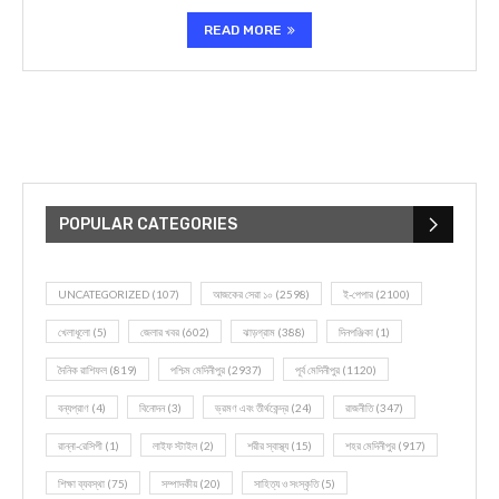
READ MORE
POPULAR CATEGORIES
UNCATEGORIZED
(107)
আজকের সেরা ১০
(2598)
ই-পেপার
(2100)
খেলাধূলো
(5)
জেলার খবর
(602)
ঝাড়গ্রাম
(388)
দিনপঞ্জিকা
(1)
দৈনিক রাশিফল
(819)
পশ্চিম মেদিনীপুর
(2937)
পূর্ব মেদিনীপুর
(1120)
বন্যপ্রাণ
(4)
বিনোদন
(3)
ভ্রমণ এবং তীর্থকেন্দ্র
(24)
রাজনীতি
(347)
রান্না-রেসিপী
(1)
লাইফ স্টাইল
(2)
শরীর স্বাস্থ্য
(15)
শহর মেদিনীপুর
(917)
শিক্ষা ব্যবস্থা
(75)
সম্পাদকীয়
(20)
সাহিত্য ও সংস্কৃতি
(5)