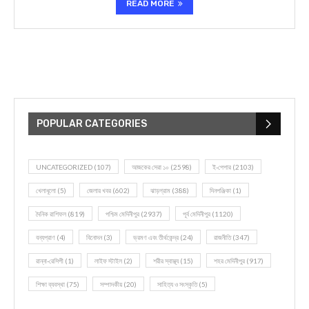
READ MORE
POPULAR CATEGORIES
UNCATEGORIZED
(107)
আজকের সেরা ১০
(2598)
ই-পেপার
(2103)
খেলাধূলো
(5)
জেলার খবর
(602)
ঝাড়গ্রাম
(388)
দিনপঞ্জিকা
(1)
দৈনিক রাশিফল
(819)
পশ্চিম মেদিনীপুর
(2937)
পূর্ব মেদিনীপুর
(1120)
বন্যপ্রাণ
(4)
বিনোদন
(3)
ভ্রমণ এবং তীর্থকেন্দ্র
(24)
রাজনীতি
(347)
রান্না-রেসিপী
(1)
লাইফ স্টাইল
(2)
শরীর স্বাস্থ্য
(15)
শহর মেদিনীপুর
(917)
শিক্ষা ব্যবস্থা
(75)
সম্পাদকীয়
(20)
সাহিত্য ও সংস্কৃতি
(5)