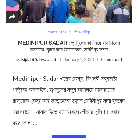
আজকের সেরা ১০
পশ্চিম মেদিনীপুর
MEDINIPUR SADAR : তৃণমূলের কার্যালয়ে যাতায়াতের
রাস্তাকে কেন্দ্র করে উত্তেজনা মেদিনীপুর সদরে
by
Biplabi Sabyasachi
January 1, 2023
0 comment
Medinipur Sadar ওয়েব ডেস্ক, বিপ্লবী সব্যসাচী
পত্রিকা অনলাইন : তৃণমূলের নতুন কার্যালয়ে যাতায়াতের
রাস্তাকে কেন্দ্র করে উত্তেজনা ছড়াল মেদিনীপুর সদর ব্লকের
নয়াগ্রামে। সামাল দিতে ঘটনাস্থলে পৌঁছায় পুলিশ। জোর
করে লোধা …