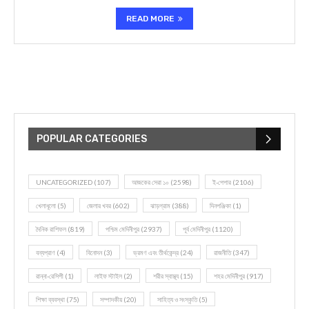
READ MORE
POPULAR CATEGORIES
UNCATEGORIZED
(107)
আজকের সেরা ১০
(2598)
ই-পেপার
(2106)
খেলাধূলো
(5)
জেলার খবর
(602)
ঝাড়গ্রাম
(388)
দিনপঞ্জিকা
(1)
দৈনিক রাশিফল
(819)
পশ্চিম মেদিনীপুর
(2937)
পূর্ব মেদিনীপুর
(1120)
বন্যপ্রাণ
(4)
বিনোদন
(3)
ভ্রমণ এবং তীর্থকেন্দ্র
(24)
রাজনীতি
(347)
রান্না-রেসিপী
(1)
লাইফ স্টাইল
(2)
শরীর স্বাস্থ্য
(15)
শহর মেদিনীপুর
(917)
শিক্ষা ব্যবস্থা
(75)
সম্পাদকীয়
(20)
সাহিত্য ও সংস্কৃতি
(5)