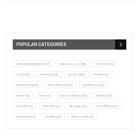
POPULAR CATEGORIES
UNCATEGORIZED
(107)
আজকের সেরা ১০
(2598)
ই-পেপার
(2100)
খেলাধূলো
(5)
জেলার খবর
(602)
ঝাড়গ্রাম
(388)
দিনপঞ্জিকা
(1)
দৈনিক রাশিফল
(819)
পশ্চিম মেদিনীপুর
(2937)
পূর্ব মেদিনীপুর
(1120)
বন্যপ্রাণ
(4)
বিনোদন
(3)
ভ্রমণ এবং তীর্থকেন্দ্র
(24)
রাজনীতি
(347)
রান্না-রেসিপী
(1)
লাইফ স্টাইল
(2)
শরীর স্বাস্থ্য
(15)
শহর মেদিনীপুর
(917)
শিক্ষা ব্যবস্থা
(75)
সম্পাদকীয়
(20)
সাহিত্য ও সংস্কৃতি
(5)