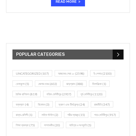
READ MORE
POPULAR CATEGORIES
UNCATEGORIZED
(107)
আজকের সেরা ১০
(2598)
ই-পেপার
(2100)
খেলাধূলো
(5)
জেলার খবর
(602)
ঝাড়গ্রাম
(388)
দিনপঞ্জিকা
(1)
দৈনিক রাশিফল
(819)
পশ্চিম মেদিনীপুর
(2937)
পূর্ব মেদিনীপুর
(1120)
বন্যপ্রাণ
(4)
বিনোদন
(3)
ভ্রমণ এবং তীর্থকেন্দ্র
(24)
রাজনীতি
(347)
রান্না-রেসিপী
(1)
লাইফ স্টাইল
(2)
শরীর স্বাস্থ্য
(15)
শহর মেদিনীপুর
(917)
শিক্ষা ব্যবস্থা
(75)
সম্পাদকীয়
(20)
সাহিত্য ও সংস্কৃতি
(5)