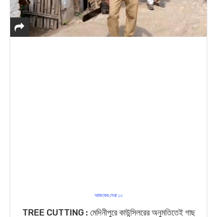
আজকের সেরা ১০
TREE CUTTING : মেদিনীপুরে কাউন্সিলরের অনুমতিতেই গাছ