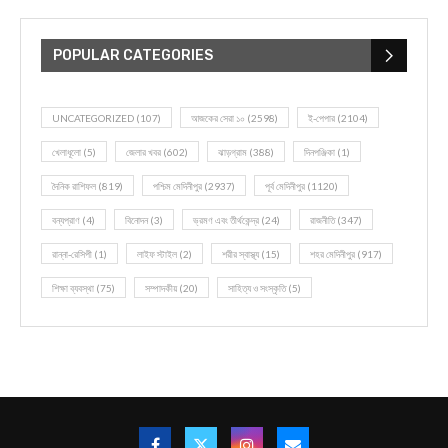
POPULAR CATEGORIES
UNCATEGORIZED
(107)
আজকের সেরা ১০
(2598)
ই-পেপার
(2104)
খেলাধূলো
(5)
জেলার খবর
(602)
ঝাড়গ্রাম
(388)
দিনপঞ্জিকা
(1)
দৈনিক রাশিফল
(819)
পশ্চিম মেদিনীপুর
(2937)
পূর্ব মেদিনীপুর
(1120)
বন্যপ্রাণ
(4)
বিনোদন
(3)
ভ্রমণ এবং তীর্থকেন্দ্র
(24)
রাজনীতি
(347)
রান্না-রেসিপী
(1)
লাইফ স্টাইল
(2)
শরীর স্বাস্থ্য
(15)
শহর মেদিনীপুর
(917)
শিক্ষা ব্যবস্থা
(75)
সম্পাদকীয়
(20)
সাহিত্য ও সংস্কৃতি
(5)