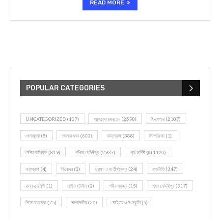
READ MORE
POPULAR CATEGORIES
UNCATEGORIZED
(107)
আজকের সেরা ১০
(2598)
ই-পেপার
(2107)
খেলাধূলো
(5)
জেলার খবর
(602)
ঝাড়গ্রাম
(388)
দিনপঞ্জিকা
(1)
দৈনিক রাশিফল
(819)
পশ্চিম মেদিনীপুর
(2937)
পূর্ব মেদিনীপুর
(1120)
বন্যপ্রাণ
(4)
বিনোদন
(3)
ভ্রমণ এবং তীর্থকেন্দ্র
(24)
রাজনীতি
(347)
রান্না-রেসিপী
(1)
লাইফ স্টাইল
(2)
শরীর স্বাস্থ্য
(15)
শহর মেদিনীপুর
(917)
শিক্ষা ব্যবস্থা
(75)
সম্পাদকীয়
(20)
সাহিত্য ও সংস্কৃতি
(5)