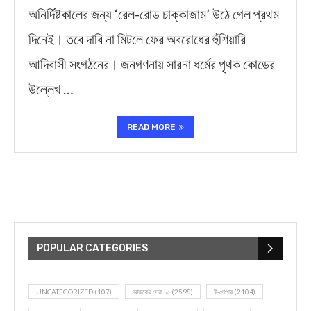
অনির্দিষ্টকালের জন্য ‘রেল-রোড চাক্কাজাম’ উঠে গেল প্রথম
দিনেই। তবে দাবি না মিটলে ফের অবরোধের হুঁশিয়ারি
আদিবাসী সংগঠনের। জনগণনায় সারনা ধর্মের পৃথক কোডের
উল্লেখ …
READ MORE
POPULAR CATEGORIES
UNCATEGORIZED
(107)
আজকের সেরা ১০
(2598)
ই-পেপার
(2104)