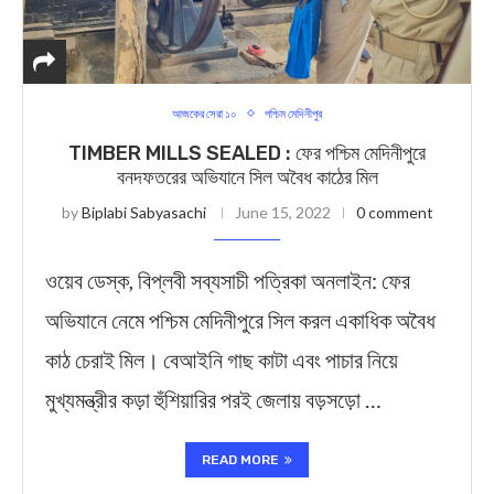
আজকের সেরা ১০
পশ্চিম মেদিনীপুর
TIMBER MILLS SEALED : ফের পশ্চিম মেদিনীপুরে
বনদফতরের অভিযানে সিল অবৈধ কাঠের মিল
by
Biplabi Sabyasachi
June 15, 2022
0 comment
ওয়েব ডেস্ক, বিপ্লবী সব্যসাচী পত্রিকা অনলাইন: ফের
অভিযানে নেমে পশ্চিম মেদিনীপুরে সিল করল একাধিক অবৈধ
কাঠ চেরাই মিল। বেআইনি গাছ কাটা এবং পাচার নিয়ে
মুখ্যমন্ত্রীর কড়া হুঁশিয়ারির পরই জেলায় বড়সড়ো …
READ MORE