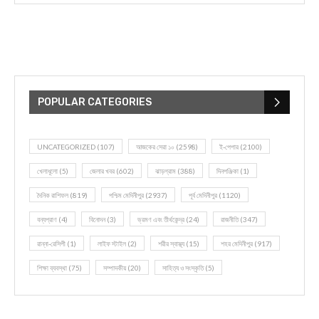
POPULAR CATEGORIES
UNCATEGORIZED
(107)
আজকের সেরা ১০
(2598)
ই-পেপার
(2100)
খেলাধূলো
(5)
জেলার খবর
(602)
ঝাড়গ্রাম
(388)
দিনপঞ্জিকা
(1)
দৈনিক রাশিফল
(819)
পশ্চিম মেদিনীপুর
(2937)
পূর্ব মেদিনীপুর
(1120)
বন্যপ্রাণ
(4)
বিনোদন
(3)
ভ্রমণ এবং তীর্থকেন্দ্র
(24)
রাজনীতি
(347)
রান্না-রেসিপী
(1)
লাইফ স্টাইল
(2)
শরীর স্বাস্থ্য
(15)
শহর মেদিনীপুর
(917)
শিক্ষা ব্যবস্থা
(75)
সম্পাদকীয়
(20)
সাহিত্য ও সংস্কৃতি
(5)