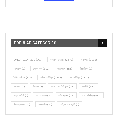
POPULAR CATEGORIES
UNCATEGORIZED
(107)
আজকের সেরা ১০
(2598)
ই-পেপার
(2103)
খেলাধূলো
(5)
জেলার খবর
(602)
ঝাড়গ্রাম
(388)
দিনপঞ্জিকা
(1)
দৈনিক রাশিফল
(819)
পশ্চিম মেদিনীপুর
(2937)
পূর্ব মেদিনীপুর
(1120)
বন্যপ্রাণ
(4)
বিনোদন
(3)
ভ্রমণ এবং তীর্থকেন্দ্র
(24)
রাজনীতি
(347)
রান্না-রেসিপী
(1)
লাইফ স্টাইল
(2)
শরীর স্বাস্থ্য
(15)
শহর মেদিনীপুর
(917)
শিক্ষা ব্যবস্থা
(75)
সম্পাদকীয়
(20)
সাহিত্য ও সংস্কৃতি
(5)