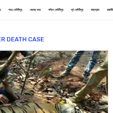
র
শহর মেদিনীপুর
জেলার খবর
পশ্চিম মেদিনীপুর
পূর্ব মেদিনীপুর
ঝাড়গ্রাম
রাজনী
ER DEATH CASE