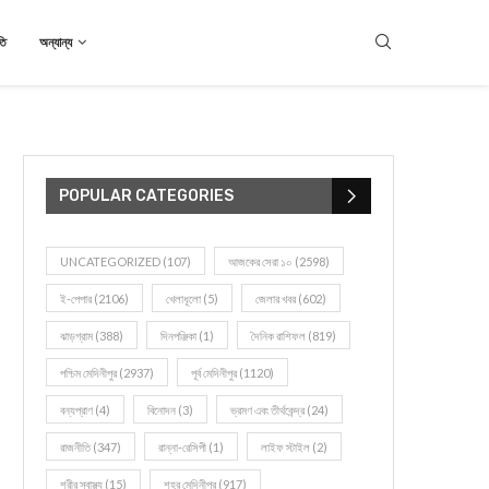
তি
অন্যান্য
POPULAR CATEGORIES
UNCATEGORIZED
(107)
আজকের সেরা ১০
(2598)
ই-পেপার
(2106)
খেলাধূলো
(5)
জেলার খবর
(602)
ঝাড়গ্রাম
(388)
দিনপঞ্জিকা
(1)
দৈনিক রাশিফল
(819)
পশ্চিম মেদিনীপুর
(2937)
পূর্ব মেদিনীপুর
(1120)
বন্যপ্রাণ
(4)
বিনোদন
(3)
ভ্রমণ এবং তীর্থকেন্দ্র
(24)
রাজনীতি
(347)
রান্না-রেসিপী
(1)
লাইফ স্টাইল
(2)
শরীর স্বাস্থ্য
(15)
শহর মেদিনীপুর
(917)