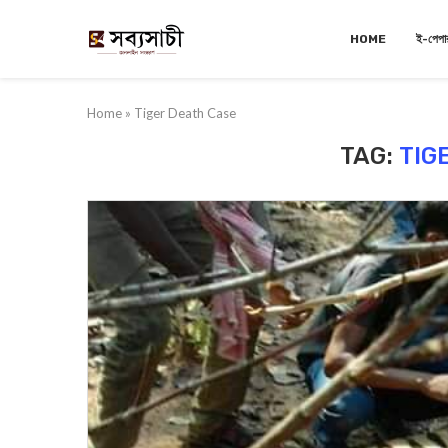
HOME
ই-পেপা
Home
»
Tiger Death Case
TAG:
TIG