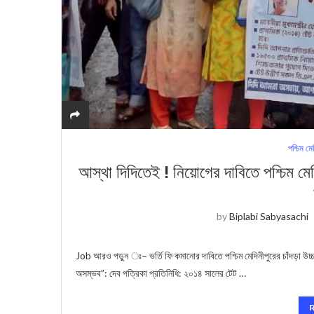
পশ্চিম মে
আস্থা দিদিতেই ! নিয়োগের দাবিতে পশ্চিম মেদ
by
Biplabi Sabyasachi
Job আরও পড়ুন ঃ– ভর্তি ফি কমানোর দাবিতে পশ্চিম মেদিনীপুরের চাঁদড়া উচ্চ 
অসম্ভব”: দেব পত্রিকা প্রতিনিধি: ২০১৪ সালের টেট …