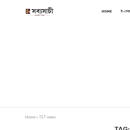
HOME
ই-পেপা
Home
»
TET news
TAG