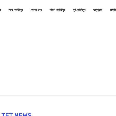
র
শহর মেদিনীপুর
জেলার খবর
পশ্চিম মেদিনীপুর
পূর্ব মেদিনীপুর
ঝাড়গ্রাম
রাজনী
:
TET NEWS