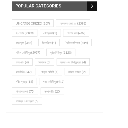
POPULAR CATEGORIES
UNCATEGORIZED
(107)
আজকের সেরা ১০
(2598)
ই-পেপার
(2100)
খেলাধূলো
(5)
জেলার খবর
(602)
ঝাড়গ্রাম
(388)
দিনপঞ্জিকা
(1)
দৈনিক রাশিফল
(819)
পশ্চিম মেদিনীপুর
(2937)
পূর্ব মেদিনীপুর
(1120)
বন্যপ্রাণ
(4)
বিনোদন
(3)
ভ্রমণ এবং তীর্থকেন্দ্র
(24)
রাজনীতি
(347)
রান্না-রেসিপী
(1)
লাইফ স্টাইল
(2)
শরীর স্বাস্থ্য
(15)
শহর মেদিনীপুর
(917)
শিক্ষা ব্যবস্থা
(75)
সম্পাদকীয়
(20)
সাহিত্য ও সংস্কৃতি
(5)