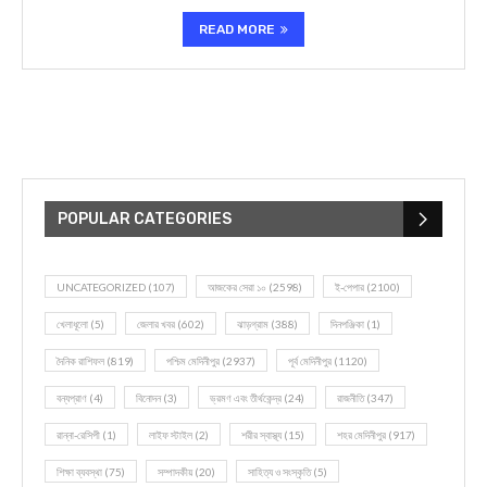
READ MORE
POPULAR CATEGORIES
UNCATEGORIZED
(107)
আজকের সেরা ১০
(2598)
ই-পেপার
(2100)
খেলাধূলো
(5)
জেলার খবর
(602)
ঝাড়গ্রাম
(388)
দিনপঞ্জিকা
(1)
দৈনিক রাশিফল
(819)
পশ্চিম মেদিনীপুর
(2937)
পূর্ব মেদিনীপুর
(1120)
বন্যপ্রাণ
(4)
বিনোদন
(3)
ভ্রমণ এবং তীর্থকেন্দ্র
(24)
রাজনীতি
(347)
রান্না-রেসিপী
(1)
লাইফ স্টাইল
(2)
শরীর স্বাস্থ্য
(15)
শহর মেদিনীপুর
(917)
শিক্ষা ব্যবস্থা
(75)
সম্পাদকীয়
(20)
সাহিত্য ও সংস্কৃতি
(5)