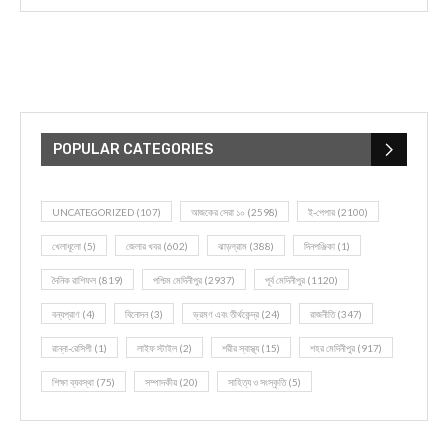
POPULAR CATEGORIES
UNCATEGORIZED
(107)
আজকের সেরা ১০
(2598)
ই-পেপার
(2100)
খেলাধূলো
(5)
জেলার খবর
(602)
ঝাড়গ্রাম
(388)
দিনপঞ্জিকা
(1)
দৈনিক রাশিফল
(819)
পশ্চিম মেদিনীপুর
(2937)
পূর্ব মেদিনীপুর
(1120)
বন্যপ্রাণ
(4)
বিনোদন
(3)
ভ্রমণ এবং তীর্থকেন্দ্র
(24)
রাজনীতি
(347)
রান্না-রেসিপী
(1)
লাইফ স্টাইল
(2)
শরীর স্বাস্থ্য
(15)
শহর মেদিনীপুর
(917)
শিক্ষা ব্যবস্থা
(75)
সম্পাদকীয়
(20)
সাহিত্য ও সংস্কৃতি
(5)