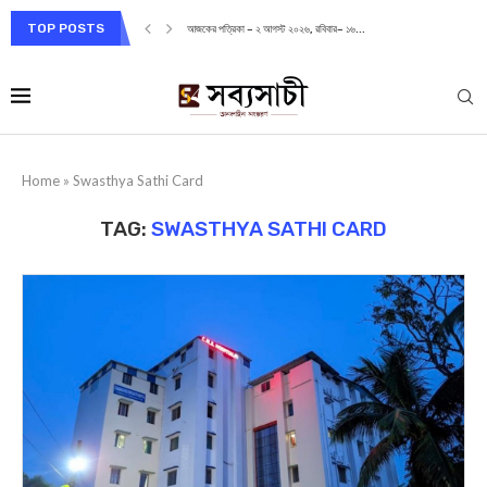
TOP POSTS
আজকের পত্রিকা – ২ আগস্ট ২০২৬, রবিবার– ১৬...
Home
»
Swasthya Sathi Card
TAG:
SWASTHYA SATHI CARD