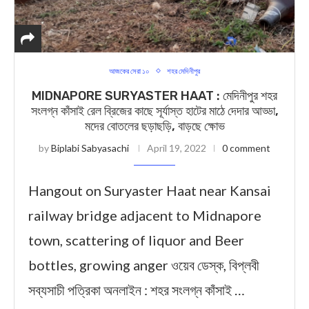
আজকের সেরা ১০
শহর মেদিনীপুর
MIDNAPORE SURYASTER HAAT : মেদিনীপুর শহর
সংলগ্ন কাঁসাই রেল ব্রিজের কাছে সূর্যাস্ত হাটের মাঠে দেদার আড্ডা,
মদের বোতলের ছড়াছড়ি, বাড়ছে ক্ষোভ
by
Biplabi Sabyasachi
April 19, 2022
0 comment
Hangout on Suryaster Haat near Kansai
railway bridge adjacent to Midnapore
town, scattering of liquor and Beer
bottles, growing anger ওয়েব ডেস্ক, বিপ্লবী
সব্যসাচী পত্রিকা অনলাইন : শহর সংলগ্ন কাঁসাই …