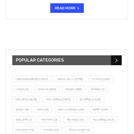
READ MORE
POPULAR CATEGORIES
UNCATEGORIZED
(107)
আজকের সেরা ১০
(2598)
ই-পেপার
(2106)
খেলাধূলো
(5)
জেলার খবর
(602)
ঝাড়গ্রাম
(388)
দিনপঞ্জিকা
(1)
দৈনিক রাশিফল
(819)
পশ্চিম মেদিনীপুর
(2937)
পূর্ব মেদিনীপুর
(1120)
বন্যপ্রাণ
(4)
বিনোদন
(3)
ভ্রমণ এবং তীর্থকেন্দ্র
(24)
রাজনীতি
(347)
রান্না-রেসিপী
(1)
লাইফ স্টাইল
(2)
শরীর স্বাস্থ্য
(15)
শহর মেদিনীপুর
(917)
শিক্ষা ব্যবস্থা
(75)
সম্পাদকীয়
(20)
সাহিত্য ও সংস্কৃতি
(5)