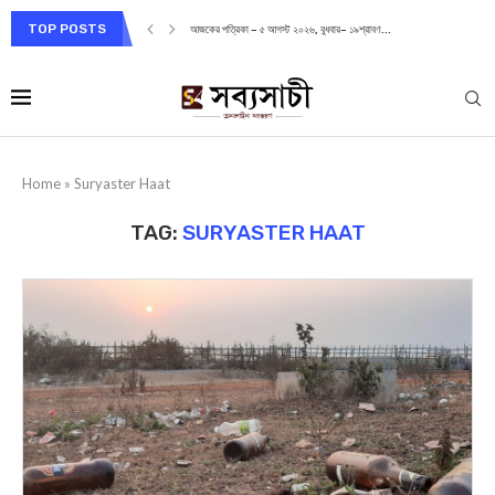
TOP POSTS
আজকের পত্রিকা – ৫ আগস্ট ২০২৬, বুধবার– ১৯শ্রাবণ...
Home
»
Suryaster Haat
TAG:
SURYASTER HAAT