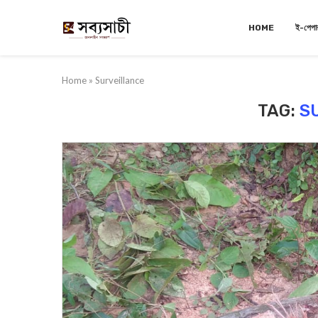
HOME
ই-পেপা
Home
»
Surveillance
TAG:
S