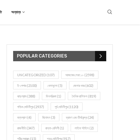
তি
অন্যান্য
POPULAR CATEGORIES
UNCATEGORIZED
(107)
আজকের সেরা ১০
(2598)
ই-পেপার
(2100)
খেলাধূলো
(5)
জেলার খবর
(602)
ঝাড়গ্রাম
(388)
দিনপঞ্জিকা
(1)
দৈনিক রাশিফল
(819)
পশ্চিম মেদিনীপুর
(2937)
পূর্ব মেদিনীপুর
(1120)
বন্যপ্রাণ
(4)
বিনোদন
(3)
ভ্রমণ এবং তীর্থকেন্দ্র
(24)
রাজনীতি
(347)
রান্না-রেসিপী
(1)
লাইফ স্টাইল
(2)
শরীর স্বাস্থ্য
(15)
শহর মেদিনীপুর
(917)