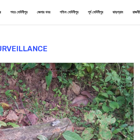
র
শহর মেদিনীপুর
জেলার খবর
পশ্চিম মেদিনীপুর
পূর্ব মেদিনীপুর
ঝাড়গ্রাম
রাজনী
URVEILLANCE