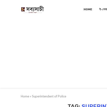
HOME
ই-পেপা
Home
»
Superintendent of Police
TAG:
SUPERIN