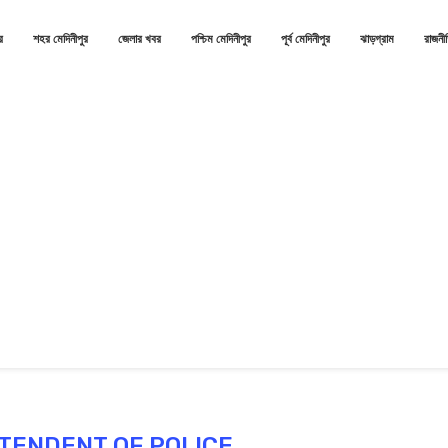
র
শহর মেদিনীপুর
জেলার খবর
পশ্চিম মেদিনীপুর
পূর্ব মেদিনীপুর
ঝাড়গ্রাম
রাজনী
TENDENT OF POLICE