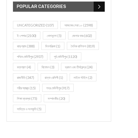
POPULAR CATEGORIES
UNCATEGORIZED
(107)
আজকের সেরা ১০
(2598)
ই-পেপার
(2100)
খেলাধূলো
(5)
জেলার খবর
(602)
ঝাড়গ্রাম
(388)
দিনপঞ্জিকা
(1)
দৈনিক রাশিফল
(819)
পশ্চিম মেদিনীপুর
(2937)
পূর্ব মেদিনীপুর
(1120)
বন্যপ্রাণ
(4)
বিনোদন
(3)
ভ্রমণ এবং তীর্থকেন্দ্র
(24)
রাজনীতি
(347)
রান্না-রেসিপী
(1)
লাইফ স্টাইল
(2)
শরীর স্বাস্থ্য
(15)
শহর মেদিনীপুর
(917)
শিক্ষা ব্যবস্থা
(75)
সম্পাদকীয়
(20)
সাহিত্য ও সংস্কৃতি
(5)