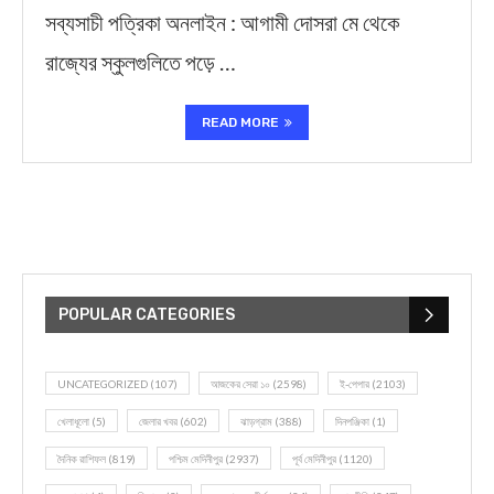
সব্যসাচী পত্রিকা অনলাইন : আগামী দোসরা মে থেকে
রাজ্যের স্কুলগুলিতে পড়ে …
READ MORE
POPULAR CATEGORIES
UNCATEGORIZED
(107)
আজকের সেরা ১০
(2598)
ই-পেপার
(2103)
খেলাধূলো
(5)
জেলার খবর
(602)
ঝাড়গ্রাম
(388)
দিনপঞ্জিকা
(1)
দৈনিক রাশিফল
(819)
পশ্চিম মেদিনীপুর
(2937)
পূর্ব মেদিনীপুর
(1120)