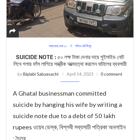
আজকের সেরা ১০
পশ্চিম মেদিনীপুর
SUICIDE NOTE : ৫০ লক্ষ টাকা দেনার দায়ে সুইসাইড নোট
লিখে গলায় ফাঁস লাগিয়ে সস্ত্রীক আত্মহত্যা করলেন ঘাটালের ব্যবসায়ী
by
Biplabi Sabyasachi
April 14, 2023
0 comment
A Ghatal businessman committed
suicide by hanging his wife by writing a
suicide note due to a debt of 50 lakh
rupees ওয়েব ডেস্ক, বিপ্লবী সব্যসাচী পত্রিকা অনলাইন
: চৈত্র …