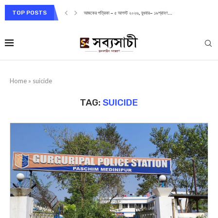
TOP POSTS
আজকের পত্রিকা – ৫ আগস্ট ২০২৬, বুধবার– ১৯শ্রাবণ...
Home
»
suicide
TAG:
SUICIDE