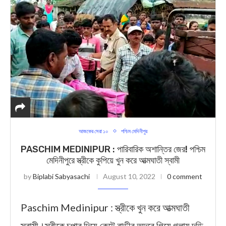
আজকের সেরা ১০
পশ্চিম মেদিনীপুর
PASCHIM MEDINIPUR : পারিবারিক অশান্তির জের! পশ্চিম
মেদিনীপুরে স্ত্রীকে কুপিয়ে খুন করে আত্মঘাতী স্বামী
by
Biplabi Sabyasachi
August 10, 2022
0 comment
Paschim Medinipur : স্ত্রীকে খুন করে আত্মঘাতী
স্বামী।স্ত্রীকে চপার দিয়ে কেটে বাড়ীর অদূরে গিয়ে গলায় দড়ি