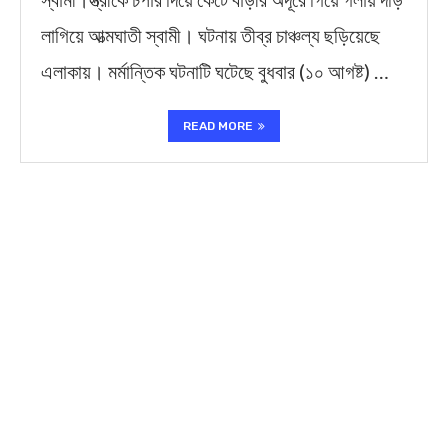
লাগিয়ে আত্মঘাতী স্বামী। ঘটনায় তীব্র চাঞ্চল্য ছড়িয়েছে
এলাকায়। মর্মান্তিক ঘটনাটি ঘটেছে বুধবার (১০ আগষ্ট) …
READ MORE