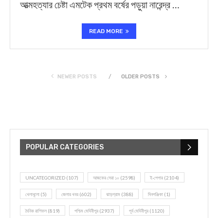
আত্মহত্যার চেষ্টা এমটেক প্রথম বর্ষের পড়ুয়া নারেন্দ্র …
READ MORE
NEWER POSTS
OLDER POSTS
POPULAR CATEGORIES
UNCATEGORIZED
(107)
আজকের সেরা ১০
(2598)
ই-পেপার
(2104)
খেলাধূলো
(5)
জেলার খবর
(602)
ঝাড়গ্রাম
(388)
দিনপঞ্জিকা
(1)
দৈনিক রাশিফল
(819)
পশ্চিম মেদিনীপুর
(2937)
পূর্ব মেদিনীপুর
(1120)