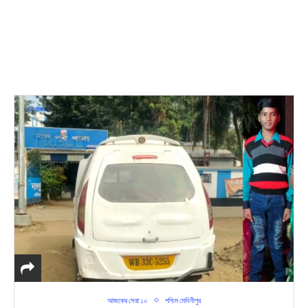
আজকের সেরা ১০
পশ্চিম মেদিনীপুর