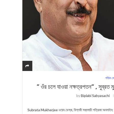
পশ্চিম ম
” ওঁর চলে যাওয়া নক্ষত্রপতন” , সুব্রত 
by
Biplabi Sabyasachi
Subrata Mukherjee ওয়েব ডেস্ক, বিপ্লবী সব্যসাচী পত্রিকা অনলাইন: অভিজ্ঞ চি