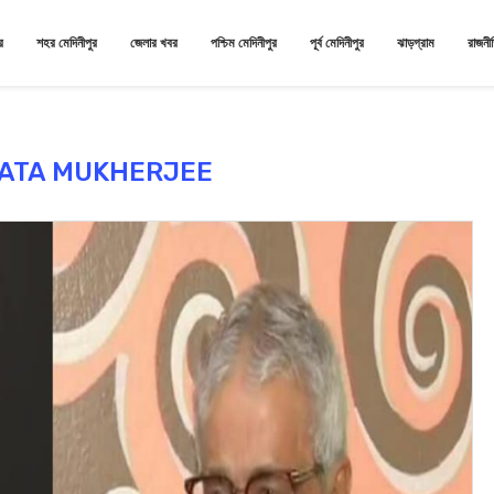
র
শহর মেদিনীপুর
জেলার খবর
পশ্চিম মেদিনীপুর
পূর্ব মেদিনীপুর
ঝাড়গ্রাম
রাজনী
ATA MUKHERJEE