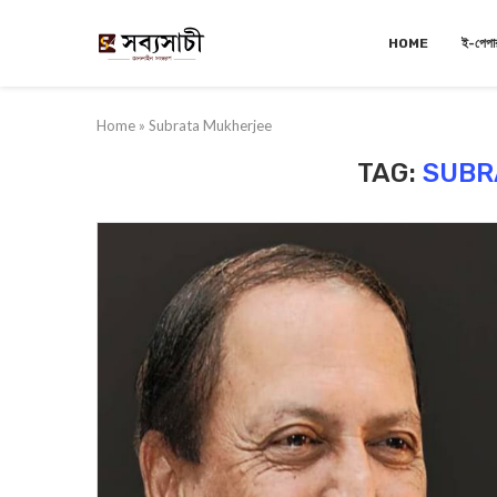
HOME
ই-পেপা
Home
»
Subrata Mukherjee
TAG:
SUBR