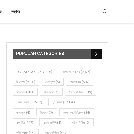
তি
অন্যান্য
POPULAR CATEGORIES
UNCATEGORIZED
(107)
আজকের সেরা ১০
(2598)
ই-পেপার
(2100)
খেলাধূলো
(5)
জেলার খবর
(602)
ঝাড়গ্রাম
(388)
দিনপঞ্জিকা
(1)
দৈনিক রাশিফল
(819)
পশ্চিম মেদিনীপুর
(2937)
পূর্ব মেদিনীপুর
(1120)
বন্যপ্রাণ
(4)
বিনোদন
(3)
ভ্রমণ এবং তীর্থকেন্দ্র
(24)
রাজনীতি
(347)
রান্না-রেসিপী
(1)
লাইফ স্টাইল
(2)
শরীর স্বাস্থ্য
(15)
শহর মেদিনীপুর
(917)