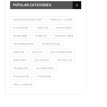
POPULAR CATEGORIES
UNCATEGORIZED
(107)
আজকের সেরা ১০
(2598)
ই-পেপার
(2100)
খেলাধূলো
(5)
জেলার খবর
(602)
ঝাড়গ্রাম
(388)
দিনপঞ্জিকা
(1)
দৈনিক রাশিফল
(819)
পশ্চিম মেদিনীপুর
(2937)
পূর্ব মেদিনীপুর
(1120)
বন্যপ্রাণ
(4)
বিনোদন
(3)
ভ্রমণ এবং তীর্থকেন্দ্র
(24)
রাজনীতি
(347)
রান্না-রেসিপী
(1)
লাইফ স্টাইল
(2)
শরীর স্বাস্থ্য
(15)
শহর মেদিনীপুর
(917)
শিক্ষা ব্যবস্থা
(75)
সম্পাদকীয়
(20)
সাহিত্য ও সংস্কৃতি
(5)