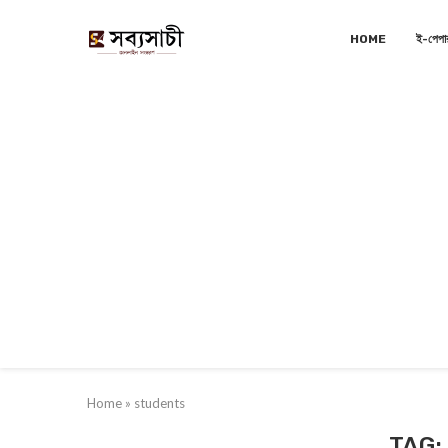
HOME
ই-পেপা
Home
»
students
TAG