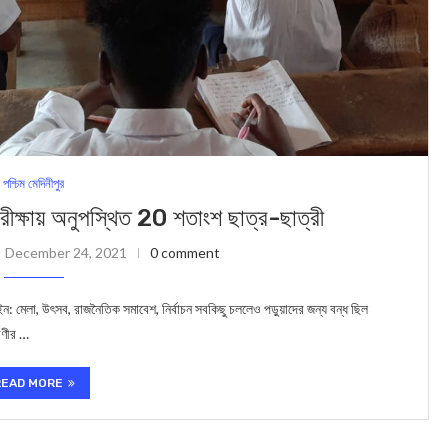
পশ্চিম মেদিনীপুর
 পরীক্ষায় অনুপস্থিত 20 শতাংশ ছাত্র-ছাত্রী
December 24, 2021
0 comment
েলা, উৎসব, রাজনৈতিক সমাবেশ, নির্বাচন সবকিছু চললেও পড়ুয়াদের জন্য বন্ধ ছিল
রেণীর …
READ MORE