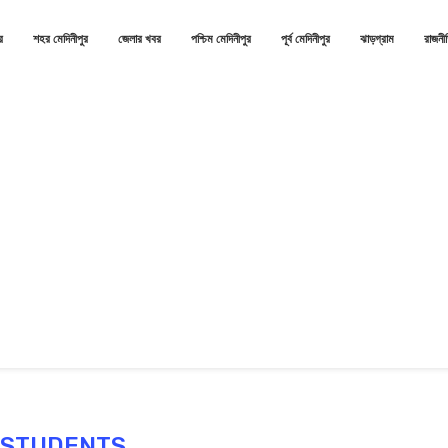
র
শহর মেদিনীপুর
জেলার খবর
পশ্চিম মেদিনীপুর
পূর্ব মেদিনীপুর
ঝাড়গ্রাম
রাজনী
:
STUDENTS