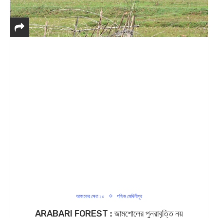
আজকের সেরা ১০
পশ্চিম মেদিনীপুর
ARABARI FOREST : জামশোলের পুনরাবৃত্তি নয়