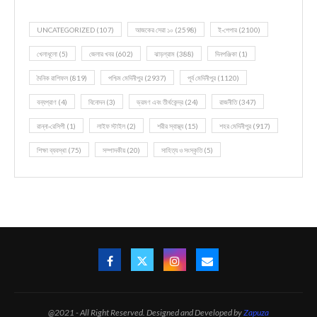
UNCATEGORIZED
(107)
আজকের সেরা ১০
(2598)
ই-পেপার
(2100)
খেলাধূলো
(5)
জেলার খবর
(602)
ঝাড়গ্রাম
(388)
দিনপঞ্জিকা
(1)
দৈনিক রাশিফল
(819)
পশ্চিম মেদিনীপুর
(2937)
পূর্ব মেদিনীপুর
(1120)
বন্যপ্রাণ
(4)
বিনোদন
(3)
ভ্রমণ এবং তীর্থকেন্দ্র
(24)
রাজনীতি
(347)
রান্না-রেসিপী
(1)
লাইফ স্টাইল
(2)
শরীর স্বাস্থ্য
(15)
শহর মেদিনীপুর
(917)
শিক্ষা ব্যবস্থা
(75)
সম্পাদকীয়
(20)
সাহিত্য ও সংস্কৃতি
(5)
@2021 - All Right Reserved. Designed and Developed by
Zapuza