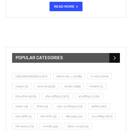
READ MORE
POPULAR CATEGORIES
UNCATEGORIZED
(107)
আজকের সেরা ১০
(2598)
ই-পেপার
(2104)
খেলাধূলো
(5)
জেলার খবর
(602)
ঝাড়গ্রাম
(388)
দিনপঞ্জিকা
(1)
দৈনিক রাশিফল
(819)
পশ্চিম মেদিনীপুর
(2937)
পূর্ব মেদিনীপুর
(1120)
বন্যপ্রাণ
(4)
বিনোদন
(3)
ভ্রমণ এবং তীর্থকেন্দ্র
(24)
রাজনীতি
(347)
রান্না-রেসিপী
(1)
লাইফ স্টাইল
(2)
শরীর স্বাস্থ্য
(15)
শহর মেদিনীপুর
(917)
শিক্ষা ব্যবস্থা
(75)
সম্পাদকীয়
(20)
সাহিত্য ও সংস্কৃতি
(5)