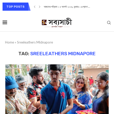
TOP POSTS
আজকের পত্রিকা – ৫ আগস্ট ২০২৬, বুধবার– ১৯শ্রাবণ...
Home
»
Sreeleathers Midnapore
TAG:
SREELEATHERS MIDNAPORE