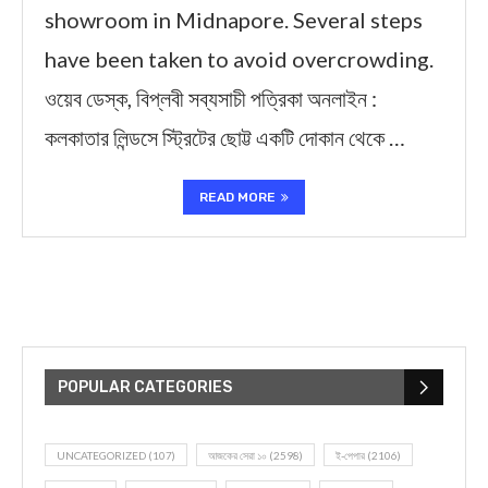
showroom in Midnapore. Several steps
have been taken to avoid overcrowding.
ওয়েব ডেস্ক, বিপ্লবী সব্যসাচী পত্রিকা অনলাইন :
কলকাতার লিন্ডসে স্ট্রিটের ছোট্ট একটি দোকান থেকে …
READ MORE
POPULAR CATEGORIES
UNCATEGORIZED
(107)
আজকের সেরা ১০
(2598)
ই-পেপার
(2106)