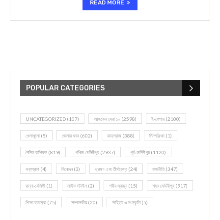
READ MORE
POPULAR CATEGORIES
UNCATEGORIZED
(107)
আজকের সেরা ১০
(2598)
ই-পেপার
(2100)
খেলাধূলো
(5)
জেলার খবর
(602)
ঝাড়গ্রাম
(388)
দিনপঞ্জিকা
(1)
দৈনিক রাশিফল
(819)
পশ্চিম মেদিনীপুর
(2937)
পূর্ব মেদিনীপুর
(1120)
বন্যপ্রাণ
(4)
বিনোদন
(3)
ভ্রমণ এবং তীর্থকেন্দ্র
(24)
রাজনীতি
(347)
রান্না-রেসিপী
(1)
লাইফ স্টাইল
(2)
শরীর স্বাস্থ্য
(15)
শহর মেদিনীপুর
(917)
শিক্ষা ব্যবস্থা
(75)
সম্পাদকীয়
(20)
সাহিত্য ও সংস্কৃতি
(5)