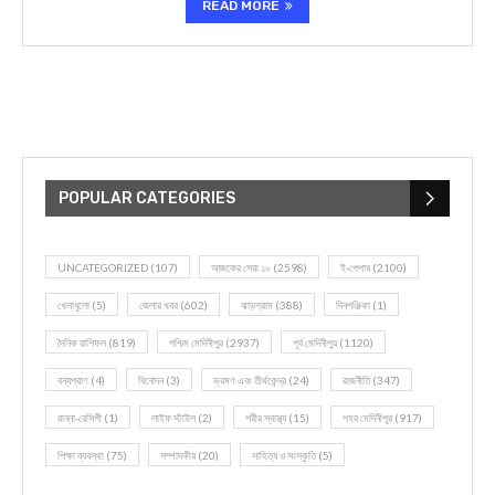
READ MORE
POPULAR CATEGORIES
UNCATEGORIZED
(107)
আজকের সেরা ১০
(2598)
ই-পেপার
(2100)
খেলাধূলো
(5)
জেলার খবর
(602)
ঝাড়গ্রাম
(388)
দিনপঞ্জিকা
(1)
দৈনিক রাশিফল
(819)
পশ্চিম মেদিনীপুর
(2937)
পূর্ব মেদিনীপুর
(1120)
বন্যপ্রাণ
(4)
বিনোদন
(3)
ভ্রমণ এবং তীর্থকেন্দ্র
(24)
রাজনীতি
(347)
রান্না-রেসিপী
(1)
লাইফ স্টাইল
(2)
শরীর স্বাস্থ্য
(15)
শহর মেদিনীপুর
(917)
শিক্ষা ব্যবস্থা
(75)
সম্পাদকীয়
(20)
সাহিত্য ও সংস্কৃতি
(5)