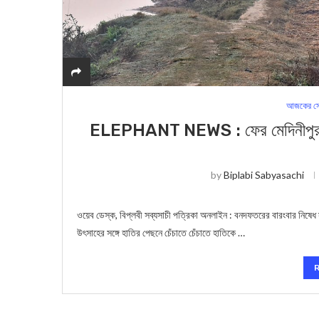
আজকের সে
ELEPHANT NEWS : ফের মেদিনীপুর সদর
by
Biplabi Sabyasachi
ওয়েব ডেস্ক, বিপ্লবী সব্যসাচী পত্রিকা অনলাইন : বনদফতরের বারংবার নিষেধ সত্
উৎসাহের সঙ্গে হাতির পেছনে চেঁচাতে চেঁচাতে হাতিকে …