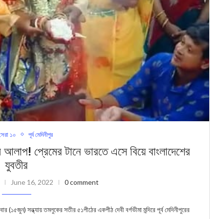
েরা ১০
পূর্ব মেদিনীপুর
প! প্রেমের টানে ভারতে এসে বিয়ে বাংলাদেশের
যুবতীর
June 16, 2022
0 comment
(১৫জুন) সন্ধ্যায় তমলুকের সতীর ৫১পীঠের একপীঠ দেবী বর্গভীমা মন্দিরে পূর্ব মেদিনীপুরের