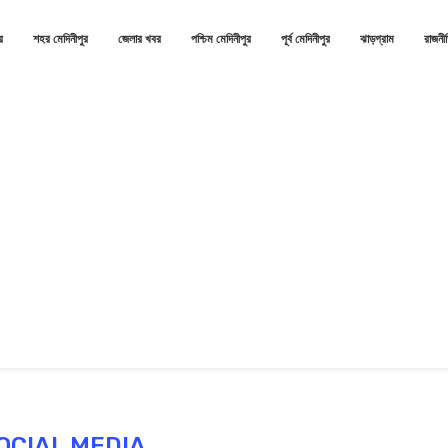
র
শহর মেদিনীপুর
জেলার খবর
পশ্চিম মেদিনীপুর
পূর্ব মেদিনীপুর
ঝাড়গ্রাম
রাজনী
OCIAL MEDIA