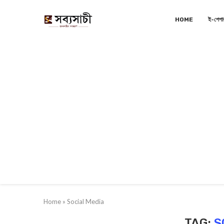
HOME
ই-পেপা
Home
»
Social Media
TAG:
S