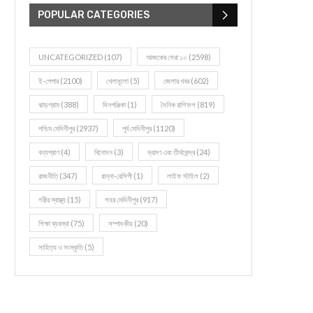
POPULAR CATEGORIES
UNCATEGORIZED
(107)
আজকের সেরা ১০
(2598)
ই-পেপার
(2100)
খেলাধূলো
(5)
জেলার খবর
(602)
ঝাড়গ্রাম
(388)
দিনপঞ্জিকা
(1)
দৈনিক রাশিফল
(819)
পশ্চিম মেদিনীপুর
(2937)
পূর্ব মেদিনীপুর
(1120)
বন্যপ্রাণ
(4)
বিনোদন
(3)
ভ্রমণ এবং তীর্থকেন্দ্র
(24)
রাজনীতি
(347)
রান্না-রেসিপী
(1)
লাইফ স্টাইল
(2)
শরীর স্বাস্থ্য
(15)
শহর মেদিনীপুর
(917)
শিক্ষা ব্যবস্থা
(75)
সম্পাদকীয়
(20)
সাহিত্য ও সংস্কৃতি
(5)