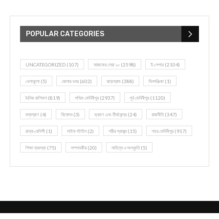
POPULAR CATEGORIES
UNCATEGORIZED
(107)
আজকের সেরা ১০
(2598)
ই-পেপার
(2104)
খেলাধূলো
(5)
জেলার খবর
(602)
ঝাড়গ্রাম
(388)
দিনপঞ্জিকা
(1)
দৈনিক রাশিফল
(819)
পশ্চিম মেদিনীপুর
(2937)
পূর্ব মেদিনীপুর
(1120)
বন্যপ্রাণ
(4)
বিনোদন
(3)
ভ্রমণ এবং তীর্থকেন্দ্র
(24)
রাজনীতি
(347)
রান্না-রেসিপী
(1)
লাইফ স্টাইল
(2)
শরীর স্বাস্থ্য
(15)
শহর মেদিনীপুর
(917)
শিক্ষা ব্যবস্থা
(75)
সম্পাদকীয়
(20)
সাহিত্য ও সংস্কৃতি
(5)