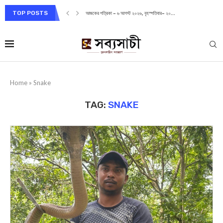
TOP POSTS
আজকের পত্রিকা – ৬ আগস্ট ২০২৬, বৃহস্পতিবার– ২০...
Home
»
Snake
TAG:
SNAKE