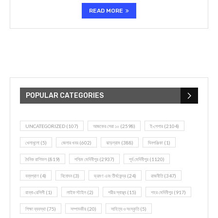
READ MORE
POPULAR CATEGORIES
UNCATEGORIZED
(107)
আজকের সেরা ১০
(2598)
ই-পেপার
(2104)
খেলাধূলো
(5)
জেলার খবর
(602)
ঝাড়গ্রাম
(388)
দিনপঞ্জিকা
(1)
দৈনিক রাশিফল
(819)
পশ্চিম মেদিনীপুর
(2937)
পূর্ব মেদিনীপুর
(1120)
বন্যপ্রাণ
(4)
বিনোদন
(3)
ভ্রমণ এবং তীর্থকেন্দ্র
(24)
রাজনীতি
(347)
রান্না-রেসিপী
(1)
লাইফ স্টাইল
(2)
শরীর স্বাস্থ্য
(15)
শহর মেদিনীপুর
(917)
শিক্ষা ব্যবস্থা
(75)
সম্পাদকীয়
(20)
সাহিত্য ও সংস্কৃতি
(5)