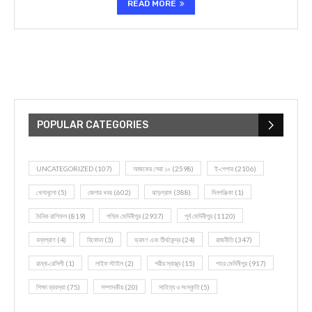
READ MORE
POPULAR CATEGORIES
UNCATEGORIZED
(107)
আজকের সেরা ১০
(2598)
ই-পেপার
(2106)
খেলাধূলো
(5)
জেলার খবর
(602)
ঝাড়গ্রাম
(388)
দিনপঞ্জিকা
(1)
দৈনিক রাশিফল
(819)
পশ্চিম মেদিনীপুর
(2937)
পূর্ব মেদিনীপুর
(1120)
বন্যপ্রাণ
(4)
বিনোদন
(3)
ভ্রমণ এবং তীর্থকেন্দ্র
(24)
রাজনীতি
(347)
রান্না-রেসিপী
(1)
লাইফ স্টাইল
(2)
শরীর স্বাস্থ্য
(15)
শহর মেদিনীপুর
(917)
শিক্ষা ব্যবস্থা
(75)
সম্পাদকীয়
(20)
সাহিত্য ও সংস্কৃতি
(5)