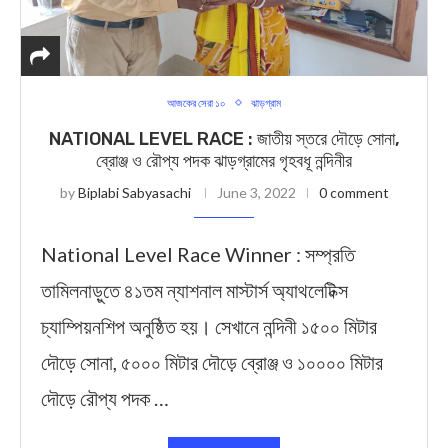
আজকের সেরা ১০
ঝাড়গ্রাম
NATIONAL LEVEL RACE : জাতীয় স্তরে দৌড়ে সোনা,
ব্রোঞ্জ ও রৌপ্য পদক ঝাড়গ্রামের গৃহবধূ নন্দিনীর
by
Biplabi Sabyasachi
June 3, 2022
0 comment
National Level Race Winner : সম্প্রতি
তামিলনাড়ুতে ৪১তম ন্যাশনাল মাস্টার্স অ্যাথলেটিক্স
চ্যাম্পিয়নশিপ অনুষ্ঠিত হয়। সেখানে নন্দিনী ১৫০০ মিটার
দৌড়ে সোনা, ৫০০০ মিটার দৌড়ে ব্রোঞ্জ ও ১০০০০ মিটার
দৌড়ে রৌপ্য পদক …