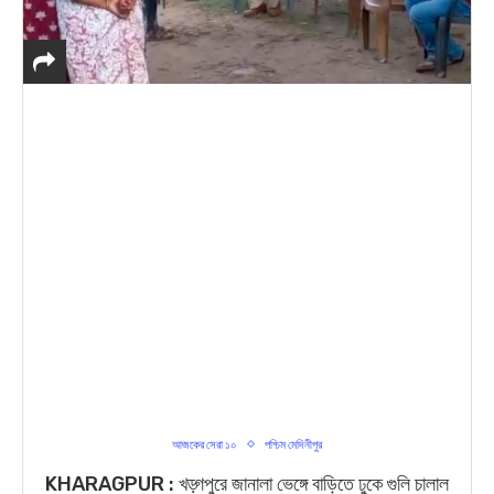
আজকের সেরা ১০
পশ্চিম মেদিনীপুর
KHARAGPUR : খড়্গপুরে জানালা ভেঙ্গে বাড়িতে ঢুকে গুলি চালাল