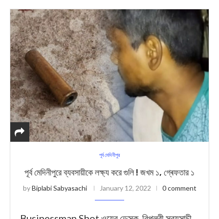
পূর্ব মেদিনীপুর
পূর্ব মেদিনীপুরে ব্যবসায়ীকে লক্ষ্য করে গুলি ! জখম ১, গ্ৰেফতার ১
by
Biplabi Sabyasachi
January 12, 2022
0 comment
Businessman Shot ওয়েব ডেস্ক, বিপ্লবী সব্যসাচী