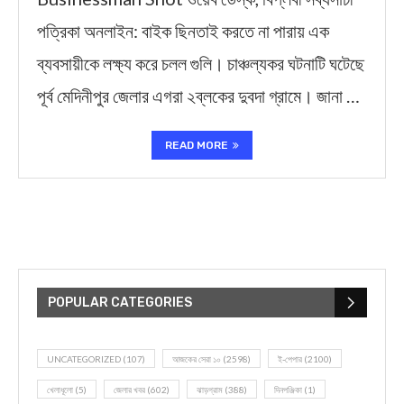
পত্রিকা অনলাইন: বাইক ছিনতাই করতে না পারায় এক
ব্যবসায়ীকে লক্ষ্য করে চলল গুলি। চাঞ্চল্যকর ঘটনাটি ঘটেছে
পূর্ব মেদিনীপুর জেলার এগরা ২ব্লকের দুবদা গ্রামে। জানা …
READ MORE
POPULAR CATEGORIES
UNCATEGORIZED
(107)
আজকের সেরা ১০
(2598)
ই-পেপার
(2100)
খেলাধূলো
(5)
জেলার খবর
(602)
ঝাড়গ্রাম
(388)
দিনপঞ্জিকা
(1)