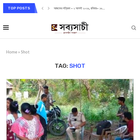
TOP POSTS
আজকের পত্রিকা – ২ আগস্ট ২০২৬, রবিবার– ১৬...
Home
»
Shot
TAG:
SHOT