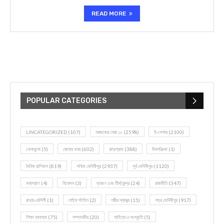
READ MORE
POPULAR CATEGORIES
UNCATEGORIZED
(107)
আজকের সেরা ১০
(2598)
ই-পেপার
(2100)
খেলাধূলো
(5)
জেলার খবর
(602)
ঝাড়গ্রাম
(388)
দিনপঞ্জিকা
(1)
দৈনিক রাশিফল
(819)
পশ্চিম মেদিনীপুর
(2937)
পূর্ব মেদিনীপুর
(1120)
বন্যপ্রাণ
(4)
বিনোদন
(3)
ভ্রমণ এবং তীর্থকেন্দ্র
(24)
রাজনীতি
(347)
রান্না-রেসিপী
(1)
লাইফ স্টাইল
(2)
শরীর স্বাস্থ্য
(15)
শহর মেদিনীপুর
(917)
শিক্ষা ব্যবস্থা
(75)
সম্পাদকীয়
(20)
সাহিত্য ও সংস্কৃতি
(5)