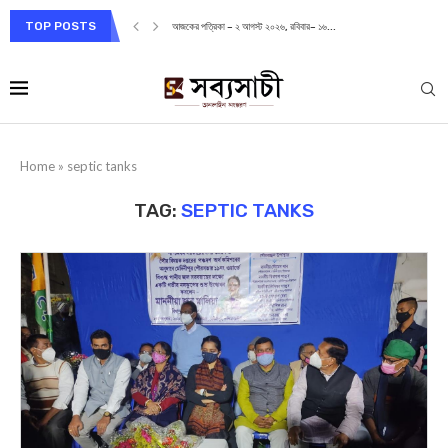
TOP POSTS
আজকের পত্রিকা – ২ আগস্ট ২০২৬, রবিবার– ১৬...
Home
»
septic tanks
TAG:
SEPTIC TANKS